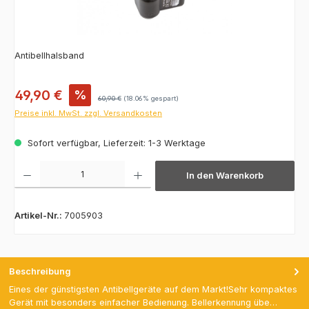
Antibellhalsband
Verkaufspreis:
49,90 €
%
Regulärer Preis:
60,90 €
(18.06% gespart)
Preise inkl. MwSt. zzgl. Versandkosten
Sofort verfügbar, Lieferzeit: 1-3 Werktage
Produkt Anzahl: Gib den gewünschten Wert ein oder benutze die Schaltfläch
In den Warenkorb
Artikel-Nr.:
7005903
Beschreibung
Eines der günstigsten Antibellgeräte auf dem Markt!Sehr kompaktes
Gerät mit besonders einfacher Bedienung. Bellerkennung übe…