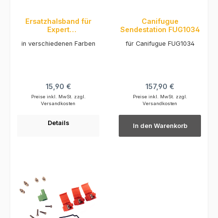
Ersatzhalsband für
Canifugue
Expert
Sendestation FUG1034
Trainer/Canifuge 85
in verschiedenen Farben
für Canifugue FUG1034
cm
Regulärer Preis:
Regulärer Preis:
15,90 €
157,90 €
Preise inkl. MwSt. zzgl.
Preise inkl. MwSt. zzgl.
Versandkosten
Versandkosten
Details
In den Warenkorb