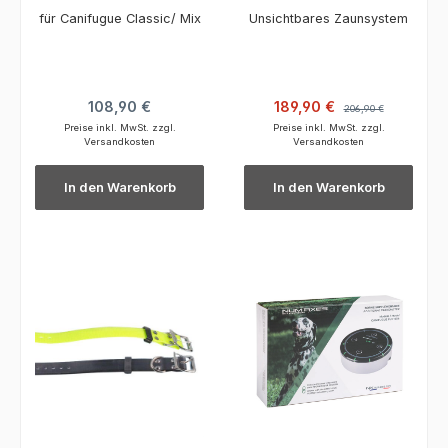
nger Classic
für Canifugue Classic/ Mix
Unsichtbares Zaunsystem
Regulärer Preis:
Verkaufspreis:
Regulärer Preis:
108,90 €
189,90 €
206,90 €
Preise inkl. MwSt. zzgl.
Preise inkl. MwSt. zzgl.
Versandkosten
Versandkosten
In den Warenkorb
In den Warenkorb