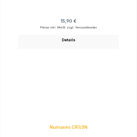
Regulärer Preis:
15,90 €
Preise inkl. MwSt. zzgl. Versandkosten
Details
Numaxes CR1/3N