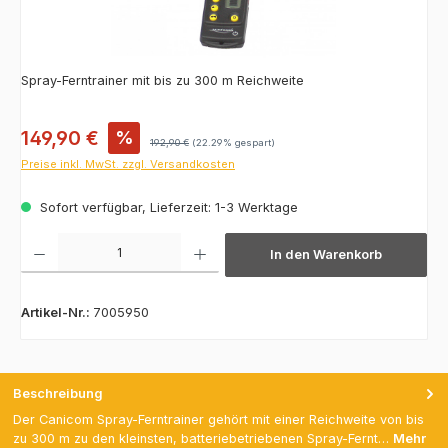
Spray-Ferntrainer mit bis zu 300 m Reichweite
Verkaufspreis:
149,90 €
%
Regulärer Preis:
192,90 €
(22.29% gespart)
Preise inkl. MwSt. zzgl. Versandkosten
Sofort verfügbar, Lieferzeit: 1-3 Werktage
Produkt Anzahl: Gib den gewünschten Wert ein oder benutze die Schaltfläch
In den Warenkorb
Artikel-Nr.:
7005950
Beschreibung
Der Canicom Spray-Ferntrainer gehört mit einer Reichweite von bis
zu 300 m zu den kleinsten, batteriebetriebenen Spray-Fernt…
Mehr