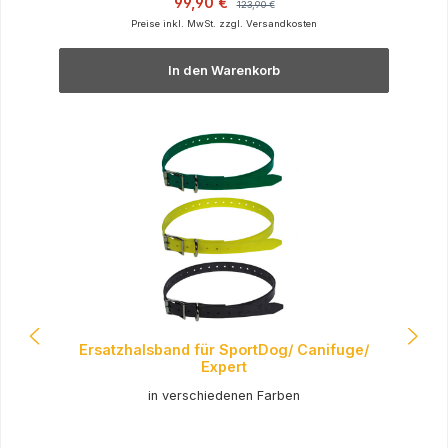
Verkaufspreis:
99,90 €
123,90 €
Preise inkl. MwSt. zzgl. Versandkosten
In den Warenkorb
Ersatzhalsband für SportDog/ Canifuge/
Expert
in verschiedenen Farben