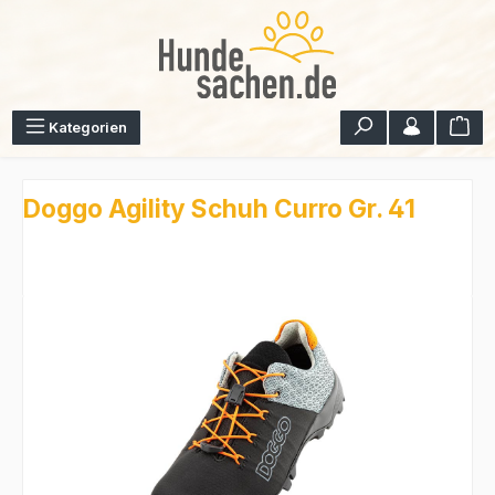
Zum Hauptinhalt springen
War
Kategorien
Doggo Agility Schuh Curro Gr. 41
Bildergalerie überspringen