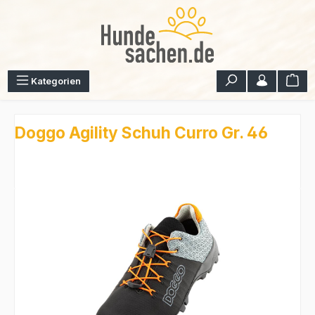
Zum Hauptinhalt springen
War
Kategorien
Doggo Agility Schuh Curro Gr. 46
Bildergalerie überspringen