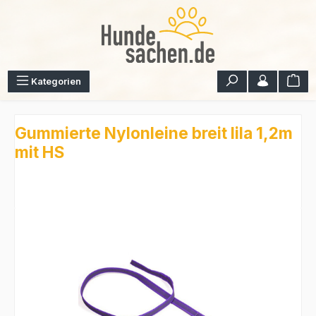
Zum Hauptinhalt springen
War
Kategorien
Gummierte Nylonleine breit lila 1,2m
mit HS
Bildergalerie überspringen