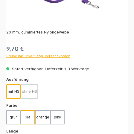
20 mm, gummiertes Nylongewebe
Regulärer Preis:
9,70 €
Preise inkl. MwSt. zzgl. Versandkosten
Sofort verfügbar, Lieferzeit: 1-3 Werktage
auswählen
Ausführung
mit HS
ohne HS
(Diese Option ist zurzeit nicht verfügbar.)
auswählen
Farbe
grün
lila
orange
pink
auswählen
Länge