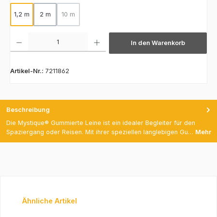
1,2 m
2 m
10 m
(Diese Option ist zurzeit nicht verfügbar.)
Produkt Anzahl: Gib den gewünschten Wert ein oder benutze die Schaltfläch
In den Warenkorb
Artikel-Nr.:
7211862
Beschreibung
Die Mystique® Gummierte Leine ist ein idealer Begleiter für den
Spaziergang oder Reisen. Mit ihrer speziellen langlebigen Gu…
Mehr
Produktgalerie überspringen
Ähnliche Artikel