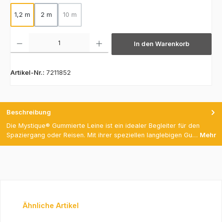
1,2 m
2 m
10 m
(Diese Option ist zurzeit nicht verfügbar.)
Produkt Anzahl: Gib den gewünschten Wert ein oder benutze die Schaltfläch
In den Warenkorb
Artikel-Nr.:
7211852
Beschreibung
Die Mystique® Gummierte Leine ist ein idealer Begleiter für den
Spaziergang oder Reisen. Mit ihrer speziellen langlebigen Gu…
Mehr
Produktgalerie überspringen
Ähnliche Artikel