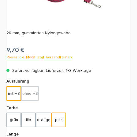
20 mm, gummiertes Nylongewebe
Regulärer Preis:
9,70 €
Preise inkl. MwSt. zzgl. Versandkosten
Sofort verfügbar, Lieferzeit: 1-3 Werktage
auswählen
Ausführung
mit HS
ohne HS
(Diese Option ist zurzeit nicht verfügbar.)
auswählen
Farbe
grün
lila
orange
pink
auswählen
Länge