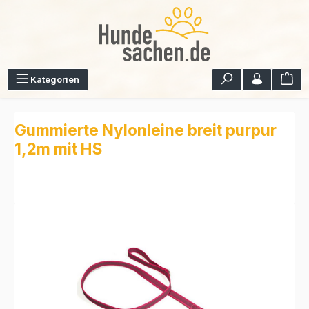
Zum Hauptinhalt springen
War
Kategorien
Gummierte Nylonleine breit purpur
1,2m mit HS
Bildergalerie überspringen