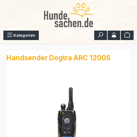
Zum Hauptinhalt springen
War
Kategorien
Handsender Dogtra ARC 1200S
Bildergalerie überspringen