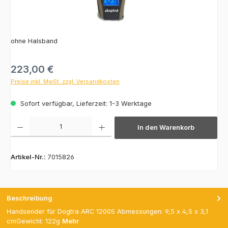
ohne Halsband
Regulärer Preis:
223,00 €
Preise inkl. MwSt. zzgl. Versandkosten
Sofort verfügbar, Lieferzeit: 1-3 Werktage
Produkt Anzahl: Gib den gewünschten Wert ein oder benutze die Schaltfläch
In den Warenkorb
Artikel-Nr.:
7015826
Beschreibung
Handsender für Dogtra ARC 1200S Abmessungen: 9,5 x 4,5 x 3,1
cmGewicht: 122g
Mehr