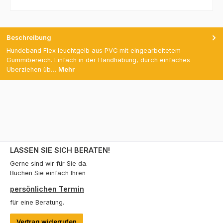
Beschreibung
Hundeband Flex leuchtgelb aus PVC mit eingearbeitetem
Gummibereich. Einfach in der Handhabung, durch einfaches
Überziehen üb…
Mehr
LASSEN SIE SICH BERATEN!
Gerne sind wir für Sie da.
Buchen Sie einfach Ihren
persönlichen Termin
für eine Beratung.
Vertrag widerrufen