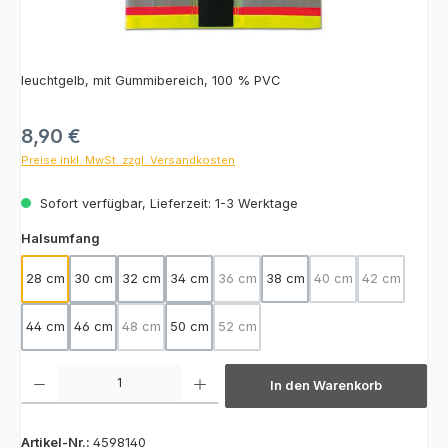
leuchtgelb, mit Gummibereich, 100 % PVC
Regulärer Preis:
8,90 €
Preise inkl. MwSt. zzgl. Versandkosten
Sofort verfügbar, Lieferzeit: 1-3 Werktage
auswählen
Halsumfang
28 cm
30 cm
32 cm
34 cm
36 cm
38 cm
40 cm
42 cm
(Diese Option ist zurzeit nicht verfügba
(Diese Option ist zurz
(Diese Optio
44 cm
46 cm
48 cm
50 cm
52 cm
(Diese Option ist zurzeit nicht verfügbar.)
(Diese Option ist zurzeit nicht verfügba
Produkt Anzahl: Gib den gewünschten Wert ein oder benutze die Schaltfläch
In den Warenkorb
Artikel-Nr.:
4598140