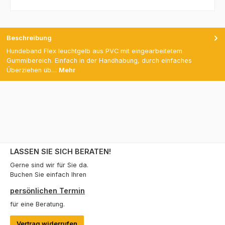
Beschreibung
Hundeband Flex leuchtgelb aus PVC mit eingearbeitetem
Gummibereich. Einfach in der Handhabung, durch einfaches
Überziehen üb…
Mehr
LASSEN SIE SICH BERATEN!
Gerne sind wir für Sie da.
Buchen Sie einfach Ihren
persönlichen Termin
für eine Beratung.
Vertrag widerrufen