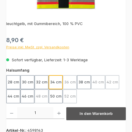
leuchtgelb, mit Gummibereich, 100 % PVC
Regulärer Preis:
8,90 €
Preise inkl. MwSt. zzgl. Versandkosten
Sofort verfügbar, Lieferzeit: 1-3 Werktage
auswählen
Halsumfang
28 cm
30 cm
32 cm
34 cm
36 cm
38 cm
40 cm
42 cm
(Diese Option ist zurzeit nicht verfügba
(Diese Option ist zurz
(Diese Optio
44 cm
46 cm
48 cm
50 cm
52 cm
(Diese Option ist zurzeit nicht verfügbar.)
(Diese Option ist zurzeit nicht verfügba
Produkt Anzahl: Gib den gewünschten Wert ein oder benutze die Schaltfläch
In den Warenkorb
Artikel-Nr.:
4598143