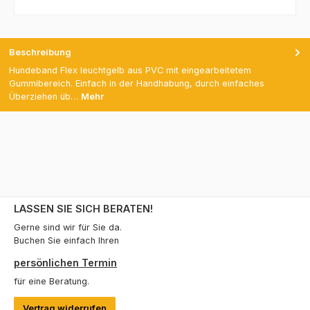
Beschreibung
Hundeband Flex leuchtgelb aus PVC mit eingearbeitetem
Gummibereich. Einfach in der Handhabung, durch einfaches
Überziehen üb…
Mehr
LASSEN SIE SICH BERATEN!
Gerne sind wir für Sie da.
Buchen Sie einfach Ihren
persönlichen Termin
für eine Beratung.
Vertrag widerrufen