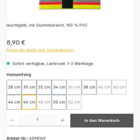
leuchtgelb, mit Gummibereich, 100 % PVC
Regulärer Preis:
8,90 €
Preise inkl. MwSt. zzgl. Versandkosten
Sofort verfügbar, Lieferzeit: 1-3 Werktage
auswählen
Halsumfang
28 cm
30 cm
32 cm
34 cm
36 cm
38 cm
40 cm
42 cm
(Diese Option ist zurzeit nicht verfügba
(Diese Option ist zurz
(Diese Optio
44 cm
46 cm
48 cm
50 cm
52 cm
(Diese Option ist zurzeit nicht verfügbar.)
(Diese Option ist zurzeit nicht verfügba
Produkt Anzahl: Gib den gewünschten Wert ein oder benutze die Schaltfläch
In den Warenkorb
Artikel-Nr.:
4598149