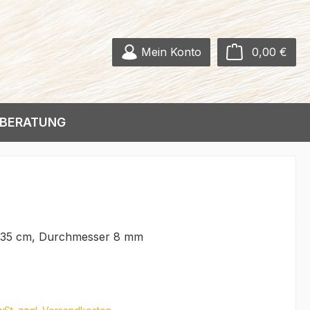
Ware
Mein Konto
0,00 €
BERATUNG
 35 cm, Durchmesser 8 mm
eis:
€