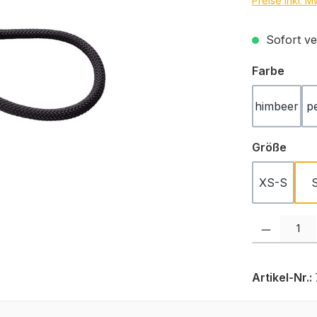
Preise inkl. 
Sofort ver
ausw
Farbe
himbeer
p
ausw
Größe
XS-S
Produkt Anzah
Artikel-Nr.: