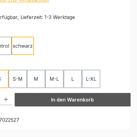
MwSt. zzgl. Versandkosten
fügbar, Lieferzeit: 1-3 Werktage
ählen
etrol
schwarz
ählen
S
S-M
M
M-L
L
L-XL
l: Gib den gewünschten Wert ein oder benutze die Schaltflächen u
In den Warenkorb
7022527