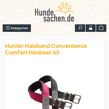
Zum Hauptinhalt springen
War
Kategorien
Hunter Halsband Convenience
Comfort Himbeer 65
Bildergalerie überspringen