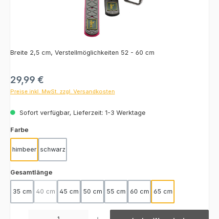
Breite 2,5 cm, Verstellmöglichkeiten 52 - 60 cm
Regulärer Preis:
29,99 €
Preise inkl. MwSt. zzgl. Versandkosten
Sofort verfügbar, Lieferzeit: 1-3 Werktage
auswählen
Farbe
himbeer
schwarz
auswählen
Gesamtlänge
35 cm
40 cm
45 cm
50 cm
55 cm
60 cm
65 cm
(Diese Option ist zurzeit nicht verfügbar.)
Produkt Anzahl: Gib den gewünschten Wert ein oder benutze die Schaltfläch