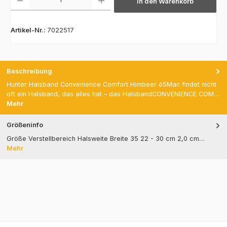
In den Warenkorb
Artikel-Nr.:
7022517
Beschreibung
Hunter Halsband Convenience Comfort Himbeer 65Man findet nicht
oft ein Halsband, das alles hat – das HalsbandCONVENIENCE COM…
Mehr
Größeninfo
Größe Verstellbereich Halsweite Breite 35 22 - 30 cm 2,0 cm…
Mehr