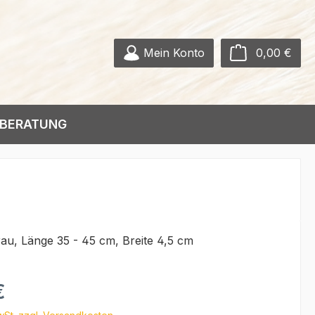
Ware
Mein Konto
0,00 €
BERATUNG
u, Länge 35 - 45 cm, Breite 4,5 cm
eis:
€