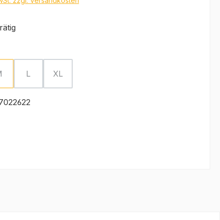
MwSt. zzgl. Versandkosten
rätig
ählen
M
L
XL
ion ist zurzeit nicht verfügbar.)
(Diese Option ist zurzeit nicht verfügbar.)
(Diese Option ist zurzeit nicht verfügbar.)
(Diese Option ist zurzeit nicht verfügbar.)
7022622