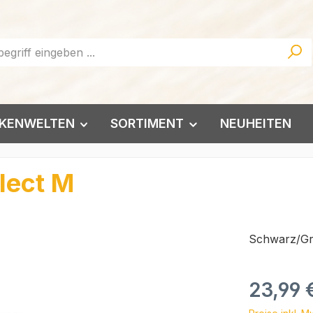
KENWELTEN
SORTIMENT
NEUHEITEN
lect M
Schwarz/Gra
Regulärer Pr
23,99 