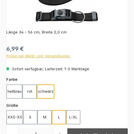
Länge 34 - 56 cm, Breite 2,0 cm
Regulärer Preis:
6,99 €
Preise inkl. MwSt. zzgl. Versandkosten
Sofort verfügbar, Lieferzeit: 1-3 Werktage
auswählen
Farbe
hellblau
rot
schwarz
auswählen
Größe
XXS-XS
S
M
L
L-XL
Produkt Anzahl: Gib den gewünschten Wert ein oder benutze die Schaltfläch