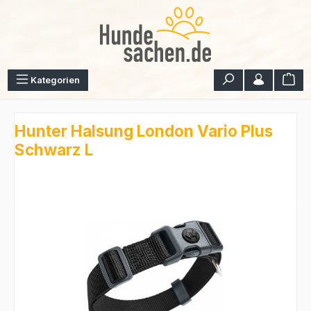
Zum Hauptinhalt springen
War
Kategorien
Hunter Halsung London Vario Plus
Schwarz L
Bildergalerie überspringen