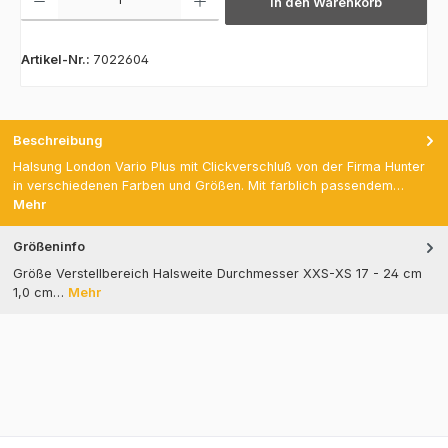
In den Warenkorb
Artikel-Nr.:
7022604
Beschreibung
Halsung London Vario Plus mit Clickverschluß von der Firma Hunter
in verschiedenen Farben und Größen. Mit farblich passendem…
Mehr
Größeninfo
Größe Verstellbereich Halsweite Durchmesser XXS-XS 17 - 24 cm
1,0 cm…
Mehr