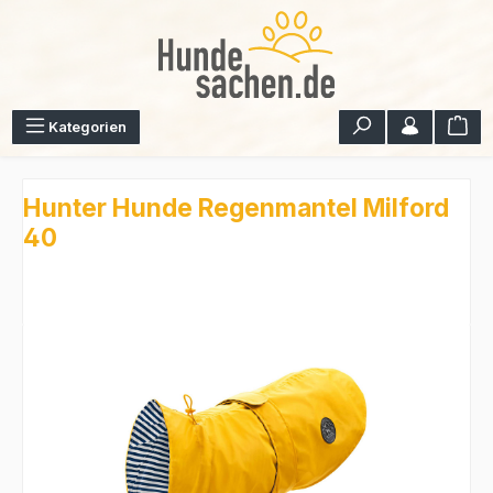
Zum Hauptinhalt springen
War
Kategorien
Hunter Hunde Regenmantel Milford
40
Bildergalerie überspringen