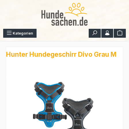
Zum Hauptinhalt springen
War
Kategorien
Hunter Hundegeschirr Divo Grau M
Bildergalerie überspringen