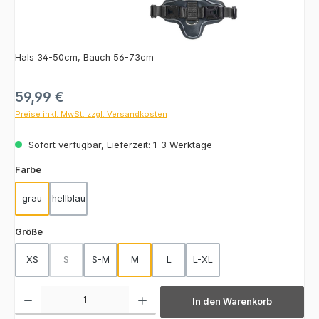
Hals 34-50cm, Bauch 56-73cm
Regulärer Preis:
59,99 €
Preise inkl. MwSt. zzgl. Versandkosten
Sofort verfügbar, Lieferzeit: 1-3 Werktage
auswählen
Farbe
grau
hellblau
auswählen
Größe
XS
S
S-M
M
L
L-XL
(Diese Option ist zurzeit nicht verfügbar.)
Produkt Anzahl: Gib den gewünschten Wert ein oder benutze die Schaltfläch
In den Warenkorb