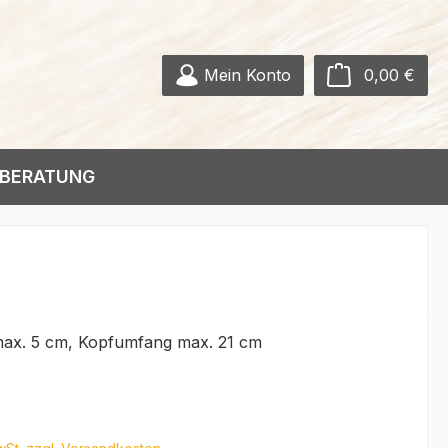
Ware
Mein Konto
0,00 €
BERATUNG
max. 5 cm, Kopfumfang max. 21 cm
eis: