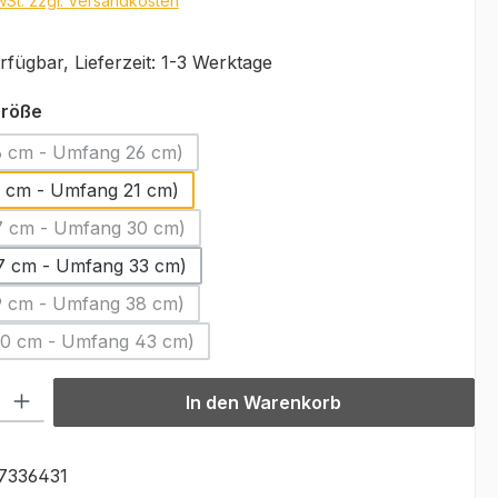
MwSt. zzgl. Versandkosten
fügbar, Lieferzeit: 1-3 Werktage
auswählen
Größe
6 cm - Umfang 26 cm)
(Diese Option ist zurzeit nicht verfügbar.)
5 cm - Umfang 21 cm)
7 cm - Umfang 30 cm)
(Diese Option ist zurzeit nicht verfügbar.)
7 cm - Umfang 33 cm)
9 cm - Umfang 38 cm)
(Diese Option ist zurzeit nicht verfügbar.)
10 cm - Umfang 43 cm)
(Diese Option ist zurzeit nicht verfügbar.)
l: Gib den gewünschten Wert ein oder benutze die Schaltflächen u
In den Warenkorb
7336431