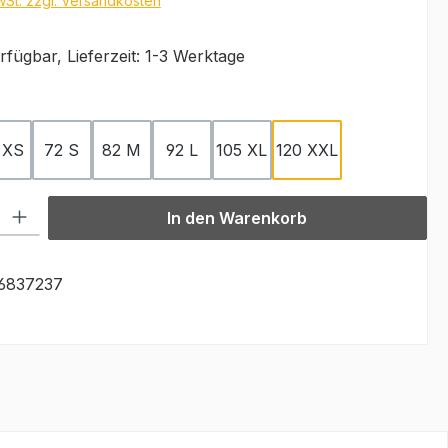
MwSt. zzgl. Versandkosten
fügbar, Lieferzeit: 1-3 Werktage
uswählen
 XS
72 S
82 M
92 L
105 XL
120 XXL
l: Gib den gewünschten Wert ein oder benutze die Schaltflächen u
In den Warenkorb
6837237