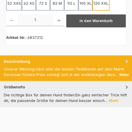
52 XXS
62 XS
72 S
82 M
92 L
105 XL
120 XXL
Produkt Anzahl: Gib den gewünschten Wert ein oder benutze die Schaltfläch
In den Warenkorb
Artikel-Nr.:
6837212
Beschreibung
Unserer Meinung nach eine der besten Textilboxen auf dem Markt.
Deretwas höhere Preis schlägt sich in der erstklassigen Vera…
Mehr
Größeninfo
Die richtige Box für deinen Hund finden:Ein ganz einfacher Trick hilft
dir, die passende Größe für deinen Hund besser einsch…
Mehr