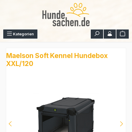
Zum Hauptinhalt springen
War
Kategorien
Maelson Soft Kennel Hundebox
XXL/120
Bildergalerie überspringen