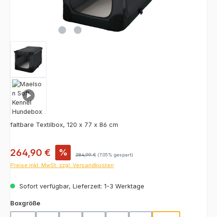
faltbare Textilbox, 120 x 77 x 86 cm
Verkaufspreis:
264,90 €
%
Regulärer Preis:
284,99 €
(7.05% gespart)
Preise inkl. MwSt. zzgl. Versandkosten
Sofort verfügbar, Lieferzeit: 1-3 Werktage
auswählen
Boxgröße