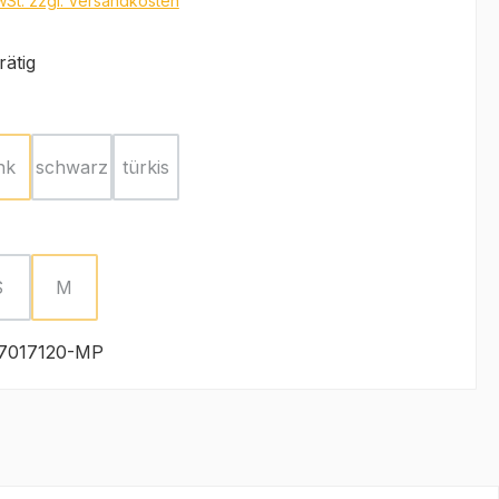
MwSt. zzgl. Versandkosten
rätig
ählen
nk
schwarz
türkis
ion ist zurzeit nicht verfügbar.)
(Diese Option ist zurzeit nicht verfügbar.)
(Diese Option ist zurzeit nicht verfügbar.)
(Diese Option ist zurzeit nicht verfügbar.)
ählen
S
M
(Diese Option ist zurzeit nicht verfügbar.)
(Diese Option ist zurzeit nicht verfügbar.)
7017120-MP