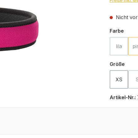
Preise inkl. 
Nicht vor
ausw
Farbe
lila
pi
(Diese Opt
ausw
Größe
XS
Artikel-Nr.: