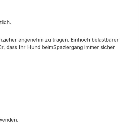
lich.
nzieher angenehm zu tragen. Einhoch belastbarer
für, dass Ihr Hund beimSpaziergang immer sicher
rwenden.