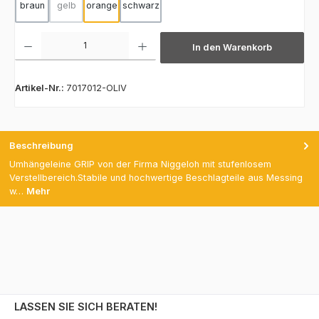
braun
gelb
orange
schwarz
(Diese Option ist zurzeit nicht verfügbar.)
Produkt Anzahl: Gib den gewünschten Wert ein oder benutze die Schaltfläch
In den Warenkorb
Artikel-Nr.:
7017012-OLIV
Beschreibung
Umhängeleine GRIP von der Firma Niggeloh mit stufenlosem
Verstellbereich.Stabile und hochwertige Beschlagteile aus Messing
w…
Mehr
LASSEN SIE SICH BERATEN!