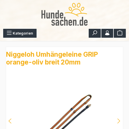
Zum Hauptinhalt springen
War
Kategorien
Niggeloh Umhängeleine GRIP
orange-oliv breit 20mm
Bildergalerie überspringen