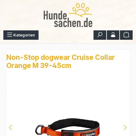
Zum Hauptinhalt springen
War
Kategorien
Non-Stop dogwear Cruise Collar
Orange M 39-45cm
Bildergalerie überspringen