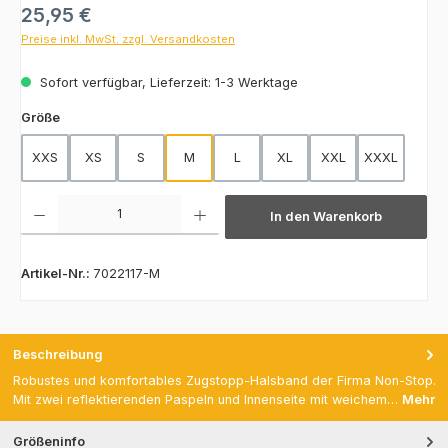
Regulärer Preis:
25,95 €
Preise inkl. MwSt. zzgl. Versandkosten
Sofort verfügbar, Lieferzeit: 1-3 Werktage
auswählen
Größe
XXS
XS
S
M
L
XL
XXL
XXXL
Produkt Anzahl: Gib den gewünschten Wert ein oder benutze die Schaltfläch
In den Warenkorb
Artikel-Nr.:
7022117-M
Beschreibung
Robustes und komfortables Zugstopp-Halsband der Firma Non-Stop.
Mit zwei reflektierenden Paspeln und Innenseite mit weichem…
Mehr
Größeninfo