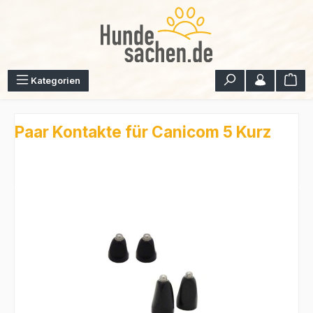
Zum Hauptinhalt springen
War
Kategorien
Paar Kontakte für Canicom 5 Kurz
Bildergalerie überspringen