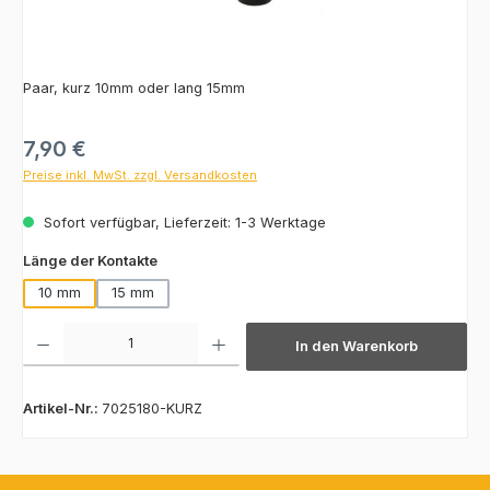
Paar, kurz 10mm oder lang 15mm
Regulärer Preis:
7,90 €
Preise inkl. MwSt. zzgl. Versandkosten
Sofort verfügbar, Lieferzeit: 1-3 Werktage
auswählen
Länge der Kontakte
10 mm
15 mm
Produkt Anzahl: Gib den gewünschten Wert ein oder benutze die Schaltfläch
In den Warenkorb
Artikel-Nr.:
7025180-KURZ