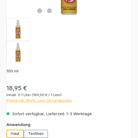
100 ml
Regulärer Preis:
18,95 €
Inhalt:
0.1 Liter
(189,50 € / 1 Liter)
Preise inkl. MwSt. zzgl. Versandkosten
Sofort verfügbar, Lieferzeit: 1-3 Werktage
auswählen
Anwendung
Haut
Textilien