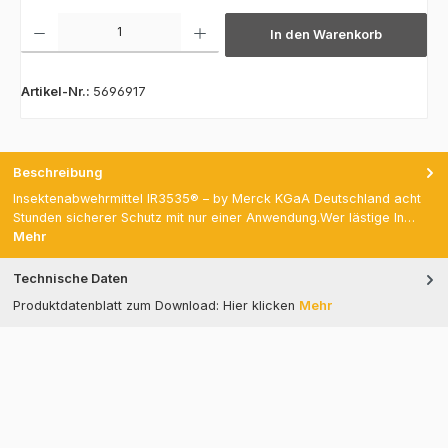
Produkt Anzahl: Gib den gewünschten Wert ein oder benutze die Schaltfläch
In den Warenkorb
Artikel-Nr.:
5696917
Beschreibung
Insektenabwehrmittel IR3535® – by Merck KGaA Deutschland acht
Stunden sicherer Schutz mit nur einer Anwendung.Wer lästige In…
Mehr
Technische Daten
Produktdatenblatt zum Download: Hier klicken
Mehr