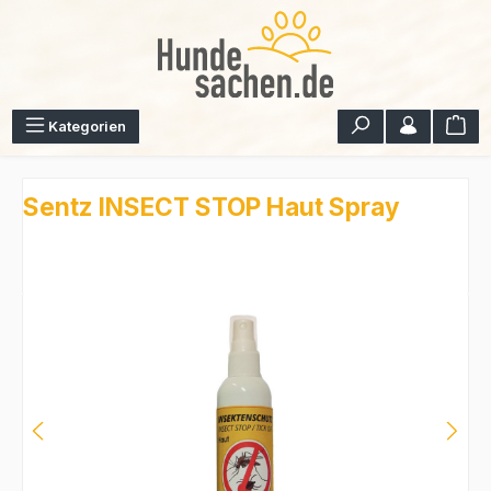
Zum Hauptinhalt springen
War
Kategorien
Sentz INSECT STOP Haut Spray
Bildergalerie überspringen