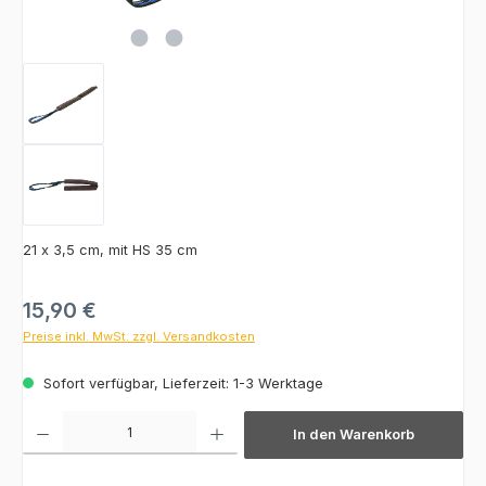
21 x 3,5 cm, mit HS 35 cm
Regulärer Preis:
15,90 €
Preise inkl. MwSt. zzgl. Versandkosten
Sofort verfügbar, Lieferzeit: 1-3 Werktage
Produkt Anzahl: Gib den gewünschten Wert ein oder benutze die Schaltfläch
In den Warenkorb