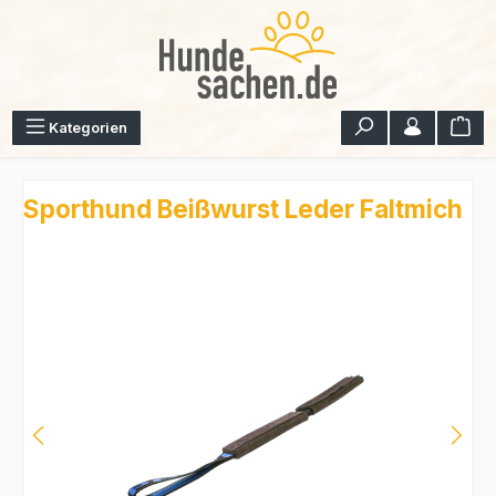
Zum Hauptinhalt springen
War
Kategorien
Sporthund Beißwurst Leder Faltmich
Bildergalerie überspringen