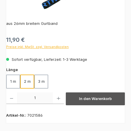
aus 26mm breitem Gurtband
Regulärer Preis:
11,90 €
Preise inkl. MwSt. zzgl. Versandkosten
Sofort verfügbar, Lieferzeit: 1-3 Werktage
auswählen
Länge
1 m
2 m
3 m
Produkt Anzahl: Gib den gewünschten Wert ein oder benutze die Schaltfläch
In den Warenkorb
Artikel-Nr.:
7021586