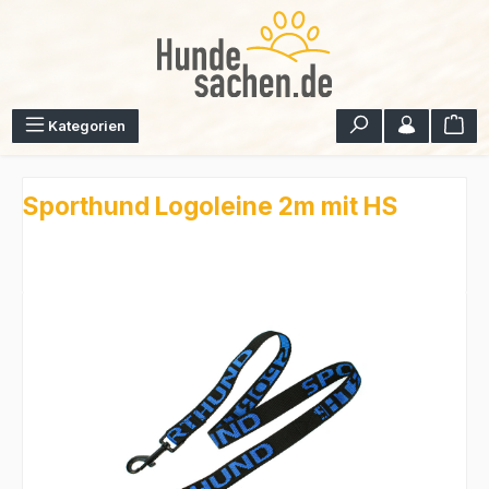
Zum Hauptinhalt springen
War
Kategorien
Sporthund Logoleine 2m mit HS
Bildergalerie überspringen