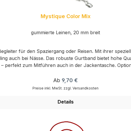
Mystique Color Mix
gummierte Leinen, 20 mm breit
Begleiter für den Spaziergang oder Reisen. Mit ihrer spezie
ing auch bei Nässe. Das robuste Gurtband bietet hohe Qualit
– perfekt zum Mitführen auch in der Jackentasche. Option
tzliche Sicherheit und Kontrolle. Erhältlich in den Farben
assende Variante.Hinweis Karabiner:Wir raten von der Ve
Regulärer Preis:
Ab
9,70 €
Preise inkl. MwSt. zzgl. Versandkosten
Details