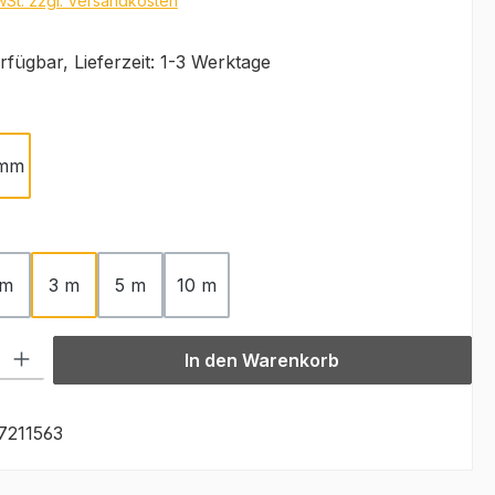
MwSt. zzgl. Versandkosten
fügbar, Lieferzeit: 1-3 Werktage
ählen
 mm
ählen
 m
3 m
5 m
10 m
l: Gib den gewünschten Wert ein oder benutze die Schaltflächen u
In den Warenkorb
7211563