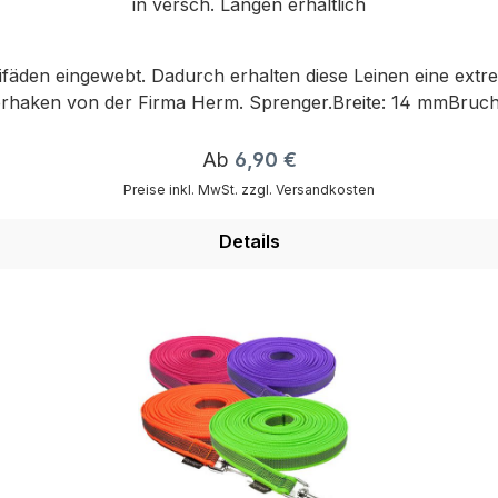
in versch. Längen erhältlich
den eingewebt. Dadurch erhalten diese Leinen eine extrem 
haken von der Firma Herm. Sprenger.Breite: 14 mmBruchl
Regulärer Preis:
Ab
6,90 €
Preise inkl. MwSt. zzgl. Versandkosten
Details