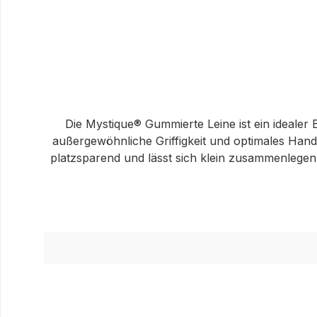
Die Mystique® Gummierte Leine ist ein idealer 
außergewöhnliche Griffigkeit und optimales Handl
platzsparend und lässt sich klein zusammenlegen 
individuellem Bedarf. Die Handschlaufe bietet zusä
und 10m – für jeden Hund und Einsatzzweck die p