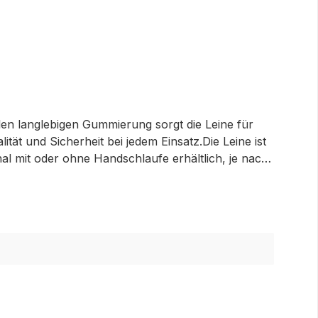
llen langlebigen Gummierung sorgt die Leine für
ät und Sicherheit bei jedem Einsatz.Die Leine ist
al mit oder ohne Handschlaufe erhältlich, je nach
 Grün, Lila, Orange und Pink in den Längen 1,2m, 2m
rwendung bei großen / stark ziehenden Hunden ab.