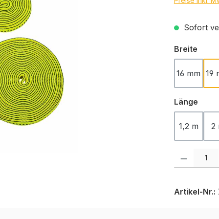
Preise inkl. 
Sofort ver
ausw
Breite
16 mm
19
ausw
Länge
1,2 m
2
Produkt Anzah
Artikel-Nr.: