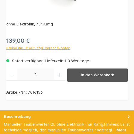
ohne Elektronik, nur Käfig
Regulärer Preis:
139,00 €
Preise inkl. MwSt. zzgl. Versandkosten
Sofort verfügbar, Lieferzeit: 1-3 Werktage
Produkt Anzahl: Gib den gewünschten Wert ein oder benutze die Schaltfläch
In den Warenkorb
Artikel-Nr.:
7016156
Beschreibung
Manueller Taubenwerfer QL ohne Elektronik, nur Käfig.Hinweis: Es ist
technisch möglich, den manuellen Taubenwerfer nachträgl…
Mehr